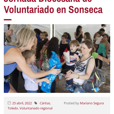
Voluntariado en Sonseca
25 abril, 2022
Cáritas
,
Posted by
Mariano Segura
Toledo
,
Voluntariado regional