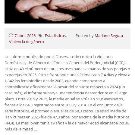
7 abril, 2026
Estadísticas
,
Posted by
Mariano Segura
Violencia de género
Un informe publicado por el Observatorio contra la Violencia
Doméstica y de Género del Consejo General del Poder Judicial (CGPJ),
sitúa en 49 el número de mujeres asesinadas a manos de sus parejas o
exparejas en 2025. Esta cifra supone una víctima cada 7,4 días y eleva a
1.342 los feminicidios desde 2003, cuando comenzaron a
contabilizarse oficialmente. A pesar del repunte respecto a 2024 (un
caso más), el informe subraya una tendencia descendente en el largo
plazo. Entre 2015 y 2025, la media anual se sitúa en 51,8 asesinatos,
frente a los 64,3 registrados entre 2003 y 2014. En el conjunto de la
serie histórica, el promedio anual es de 58,3 casos. La edad media de
las víctimas en 2025 fue de 47,3 años, por encima de la media histórica
(44,4). La más joven tenía 19 años y la de mayor edad alcanzaba los 86.
Más de la mitad
…