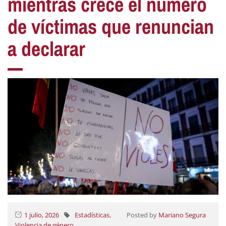
mientras crece el número
de víctimas que renuncian
a declarar
1 julio, 2026
Estadísticas
,
Posted by
Mariano Segura
Violencia de género