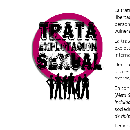
La tra
libert
perso
vulner
La trat
explot
interna
Dentro
una es
expresa
En con
(
Meta 5
incluid
socieda
de
viol
Tenien