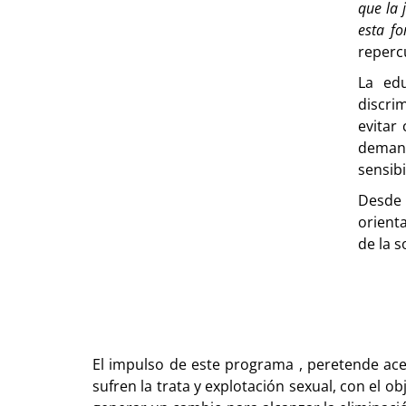
que la 
esta f
repercu
La edu
discri
evitar
demand
sensibi
Desde 
orienta
de la s
El impulso de este programa , peretende acer
sufren la trata y explotación sexual, con el o