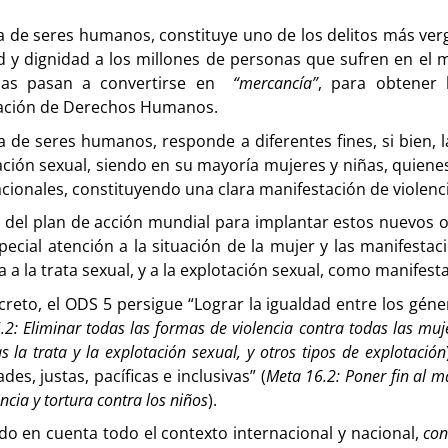
ta de seres humanos, constituye uno de los delitos más verg
ad y dignidad a los millones de personas que sufren en el
nas pasan a convertirse en
“mercancía”
, para obtener 
ación de Derechos Humanos.
a de seres humanos, responde a diferentes fines, si bien, l
ación sexual, siendo en su mayoría mujeres y niñas, quiene
cionales, constituyendo una clara manifestación de violenci
 del plan de acción mundial para implantar estos nuevos ob
pecial atención a la situación de la mujer y las manifestac
 a la trata sexual, y a la explotación sexual, como manifest
creto, el ODS 5 persigue “Lograr la igualdad entre los gén
.2: Eliminar todas las formas de violencia contra todas las muj
as la trata y la explotación sexual, y otros
tipos de explotación
des, justas, pacíficas e inclusivas” (
Meta 16.2: Poner fin al ma
encia y tortura contra los niños
).
do en cuenta todo el contexto internacional y nacional,
con