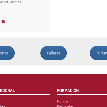
ros estudiantes.
ama
iones
Talleres
Turis
UCIONAL
FORMACIÓN
Noticias
ión
Postgrados