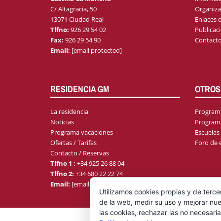
C/ Altagracia, 50
Organiza
13071 Ciudad Real
Enlaces d
Tlfno:
926 29 54 02
Publicac
Fax:
926 29 54 90
Contact
Email:
[email protected]
RESIDENCIA GM
OTROS
La residencia
Programa
Noticias
Program
Programa vacaciones
Escuelas
Ofertas / Tarifas
Foro de
Contacto / Reservas
Tlfno 1 :
+34 925 26 88 04
Tlfno 2:
+34 680 22 22 74
Email:
[email protected]
Utilizamos cookies propias y de terce
de la web, medir su uso y mejorar nue
las cookies, rechazar las no necesaria