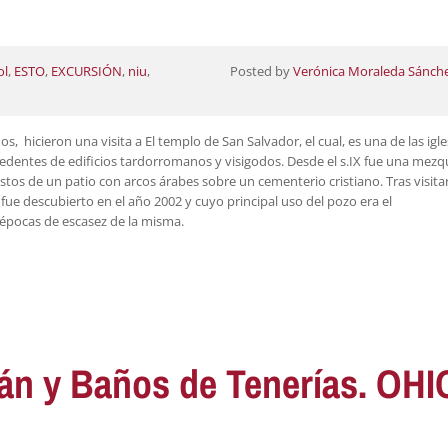
ol
,
ESTO
,
EXCURSIÓN
,
niu
,
Posted by
Verónica Moraleda Sánch
, hicieron una visita a El templo de San Salvador, el cual, es una de las igle
dentes de edificios tardorromanos y visigodos. Desde el s.IX fue una mezqu
tos de un patio con arcos árabes sobre un cementerio cristiano. Tras visitar
al fue descubierto en el año 2002 y cuyo principal uso del pozo era el
épocas de escasez de la misma.
ián y Baños de Tenerías. OHI