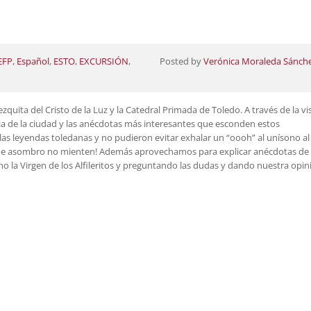
EFP
,
Español
,
ESTO
,
EXCURSIÓN
,
Posted by
Verónica Moraleda Sánch
quita del Cristo de la Luz y la Catedral Primada de Toledo. A través de la vis
ia de la ciudad y las anécdotas más interesantes que esconden estos
s leyendas toledanas y no pudieron evitar exhalar un “oooh” al unísono al
ras de asombro no mienten! Además aprovechamos para explicar anécdotas de
 la Virgen de los Alfileritos y preguntando las dudas y dando nuestra opin