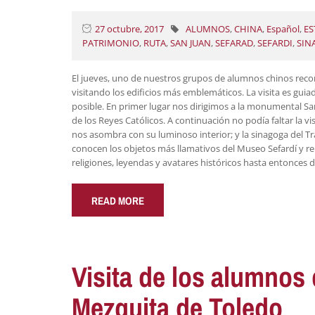
27 octubre, 2017
ALUMNOS
,
CHINA
,
Español
,
ES
PATRIMONIO
,
RUTA
,
SAN JUAN
,
SEFARAD
,
SEFARDI
,
SIN
El jueves, uno de nuestros grupos de alumnos chinos recorri
visitando los edificios más emblemáticos. La visita es gu
posible. En primer lugar nos dirigimos a la monumental Sa
de los Reyes Católicos. A continuación no podía faltar la v
nos asombra con su luminoso interior; y la sinagoga del Tr
conocen los objetos más llamativos del Museo Sefardí y repo
religiones, leyendas y avatares históricos hasta entonces
READ MORE
Visita de los alumnos 
Mezquita de Toledo