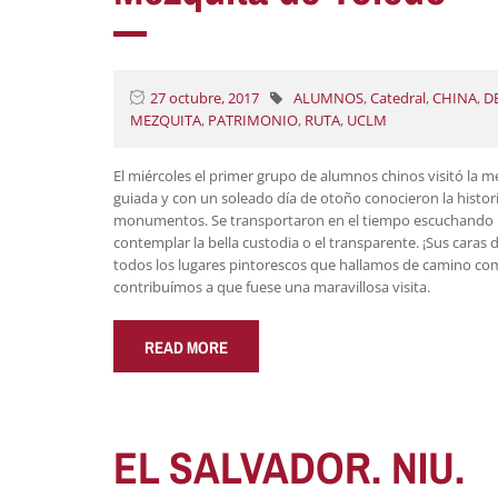
27 octubre, 2017
ALUMNOS
,
Catedral
,
CHINA
,
D
MEZQUITA
,
PATRIMONIO
,
RUTA
,
UCLM
El miércoles el primer grupo de alumnos chinos visitó la mez
guiada y con un soleado día de otoño conocieron la histor
monumentos. Se transportaron en el tiempo escuchando la
contemplar la bella custodia o el transparente. ¡Sus ca
todos los lugares pintorescos que hallamos de camino como
contribuímos a que fuese una maravillosa visita.
READ MORE
EL SALVADOR. NIU.