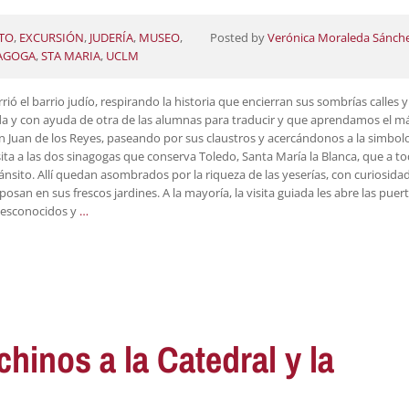
TO
,
EXCURSIÓN
,
JUDERÍA
,
MUSEO
,
Posted by
Verónica Moraleda Sánch
AGOGA
,
STA MARIA
,
UCLM
ó el barrio judío, respirando la historia que encierran sus sombrías calles y
iada y con ayuda de otra de las alumnas para traducir y que aprendamos el 
n Juan de los Reyes, paseando por sus claustros y acercándonos a la simbol
isita a las dos sinagogas que conserva Toledo, Santa María la Blanca, que a t
ánsito. Allí quedan asombrados por la riqueza de las yeserías, con curiosida
san en sus frescos jardines. A la mayoría, la visita guiada les abre las puert
 desconocidos y
…
chinos a la Catedral y la