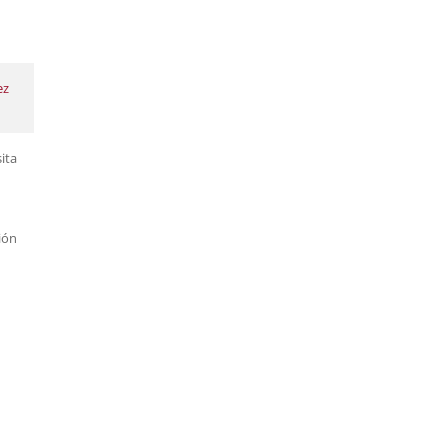
ez
ita
ión