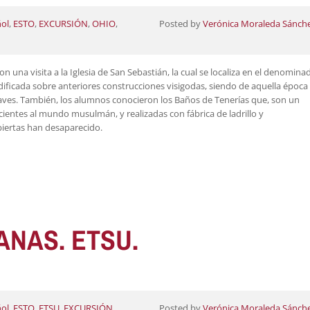
ol
,
ESTO
,
EXCURSIÓN
,
OHIO
,
Posted by
Verónica Moraleda Sánch
n una visita a la Iglesia de San Sebastián, la cual se localiza en el denomina
edificada sobre anteriores construcciones visigodas, siendo de aquella época 
naves. También, los alumnos conocieron los Baños de Tenerías que, son un
ientes al mundo musulmán, y realizadas con fábrica de ladrillo y
iertas han desaparecido.
ANAS. ETSU.
ol
,
ESTO
,
ETSU
,
EXCURSIÓN
,
Posted by
Verónica Moraleda Sánch