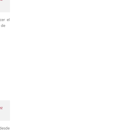
cer el
 de
ez
 desde