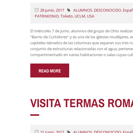
28 junio, 2017
ALUMNOS
,
DESCONOCIDO
,
Españ
PATRIMONIO
,
Toledo
,
UCLM
,
USA
El miércoles 7 de junio, alumnos del grupo de Ohio realizaro
“Barrio de Curtidores” y es una de las iglesias mudéjares, 
capiteles labrados de las columnas que separan sus tres 
conjunto de estructuras relacionadas con el agua, pertenec
compartimentado en varias habitaciones o salas cuyas cub
READ MORE
VISITA TERMAS ROM
21 junio, 2017
ALUMNOS
,
DESCONOCIDO
,
Españ