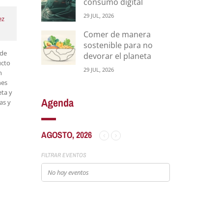
consumo digital
29 JUL, 2026
ez
Comer de manera
sostenible para no
 de
devorar el planeta
ucto
29 JUL, 2026
n
nes
eta y
Agenda
as y
AGOSTO, 2026
FILTRAR EVENTOS
No hay eventos