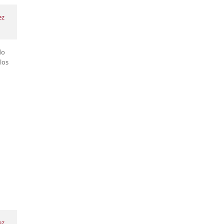
ez
do
los
ez