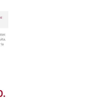
ez
sias
ita,
 la
O.