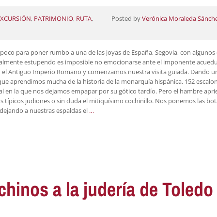
EXCURSIÓN
,
PATRIMONIO
,
RUTA
,
Posted by
Verónica Moraleda Sánch
oco para poner rumbo a una de las joyas de España, Segovia, con algunos
realmente estupendo es imposible no emocionarse ante el imponente acued
n el Antiguo Imperio Romano y comenzamos nuestra visita guiada. Dando u
a que aprendimos mucha de la historia de la monarquía hispánica. 152 escalo
ral en la que nos dejamos empapar por su gótico tardío. Pero el hambre apri
típicos judiones o sin duda el mitiquísimo cochinillo. Nos ponemos las bot
, dejando a nuestras espaldas el
…
chinos a la judería de Toledo