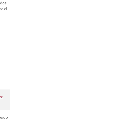
odos.
ra el
ez
 pudo