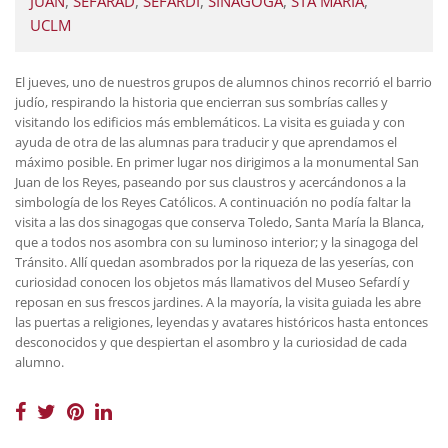
JUAN
,
SEFARAD
,
SEFARDI
,
SINAGOGA
,
STA MARIA
,
UCLM
El jueves, uno de nuestros grupos de alumnos chinos recorrió el barrio
judío, respirando la historia que encierran sus sombrías calles y
visitando los edificios más emblemáticos. La visita es guiada y con
ayuda de otra de las alumnas para traducir y que aprendamos el
máximo posible. En primer lugar nos dirigimos a la monumental San
Juan de los Reyes, paseando por sus claustros y acercándonos a la
simbología de los Reyes Católicos. A continuación no podía faltar la
visita a las dos sinagogas que conserva Toledo, Santa María la Blanca,
que a todos nos asombra con su luminoso interior; y la sinagoga del
Tránsito. Allí quedan asombrados por la riqueza de las yeserías, con
curiosidad conocen los objetos más llamativos del Museo Sefardí y
reposan en sus frescos jardines. A la mayoría, la visita guiada les abre
las puertas a religiones, leyendas y avatares históricos hasta entonces
desconocidos y que despiertan el asombro y la curiosidad de cada
alumno.