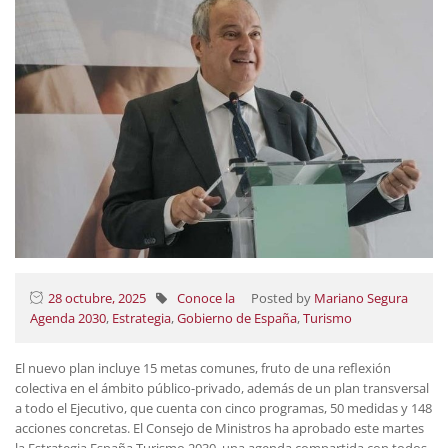
28 octubre, 2025
Conoce la
Posted by
Mariano Segura
Agenda 2030
,
Estrategia
,
Gobierno de España
,
Turismo
El nuevo plan incluye 15 metas comunes, fruto de una reflexión
colectiva en el ámbito público-privado, además de un plan transversal
a todo el Ejecutivo, que cuenta con cinco programas, 50 medidas y 148
acciones concretas. El Consejo de Ministros ha aprobado este martes
la Estrategia España Turismo 2030, una agenda compartida con todos