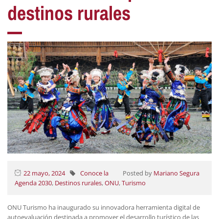
destinos rurales
22 mayo, 2024
Conoce la
Posted by
Mariano Segura
Agenda 2030
,
Destinos rurales
,
ONU
,
Turismo
ONU Turismo ha inaugurado su innovadora herramienta digital de
autoevaluación destinada a promover el desarrollo turístico de las