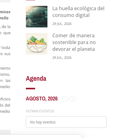
La huella ecológica del
ómicos
consumo digital
rollo
29 JUL, 2026
 de la
o que
Comer de manera
sostenible para no
r toda
devorar el planeta
ro sus
29 JUL, 2026
emento
mismo,
Agenda
n las
 medio
AGOSTO, 2026
ficios
és del
 medio
FILTRAR EVENTOS
No hay eventos