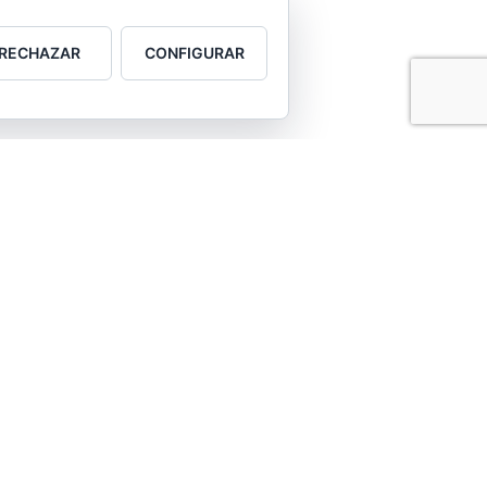
RECHAZAR
CONFIGURAR
ciales
ido en
y todo
ultura
e: guía
e tema
le.
ales y
os en
nible;
t
han