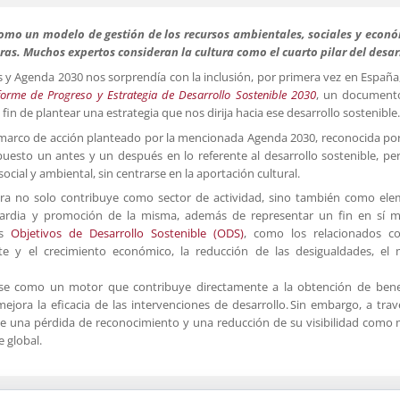
como un modelo de gestión de los recursos ambientales, sociales y econ
s. Muchos expertos consideran la cultura como el cuarto pilar del desar
 y Agenda 2030 nos sorprendía con la inclusión, por primera vez en España,
forme de Progreso y Estrategia de Desarrollo Sostenible 2030
, un document
 fin de plantear una estrategia que nos dirija hacia ese desarrollo sostenible.
 marco de acción planteado por la mencionada Agenda 2030, reconocida po
uesto un antes y un después en lo referente al desarrollo sostenible, pe
ocial y ambiental, sin centrarse en la aportación cultural.
tura no solo contribuye como sector de actividad, sino también como el
guardia y promoción de la misma, además de representar un fin en sí 
os
Objetivos de Desarrollo Sostenible (ODS)
, como los relacionados co
te y el crecimiento económico, la reducción de las desigualdades, el
rse como un motor que contribuye directamente a la obtención de bene
ora la eficacia de las intervenciones de desarrollo. Sin embargo, a trav
e una pérdida de reconocimiento y una reducción de su visibilidad como
e global.