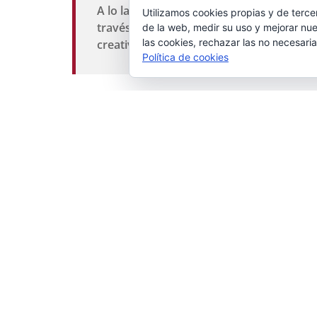
A lo largo de la historia, hemos visto có
Utilizamos cookies propias y de terce
través de cambios sociales transformad
de la web, medir su uso y mejorar nue
las cookies, rechazar las no necesaria
creatividad, innovación y participación
Política de cookies
De hecho, a lo largo de la historia, hemos visto cómo l
transformadores que han conseguido promover valores, cree
un evidente desarrollo de la humanidad mediante la creaci
este valor no puede quedarse fuera de las direcciones mar
Son varias las entidades que trabajan y colaboran p
sostenible
,
publicado por la Red Española de Desarrollo S
práctica para la acción local
,
publicado por Ciudades y Gobi
sobre la mesa y valorarla como fuente de bienestar, riqueza 
Por su parte, la sostenibilidad ha sido entendida tradi
económicos de manera que no comprometan ni pongan
sostenibilidad los que consideran la cultura como el cuarto 
La UNESCO, por ejemplo, ha protagonizado un importante 
Artículos como
Post 2015 dialogues on culture and Deve
conseguido poner en el punto de mira su papel y el de las i