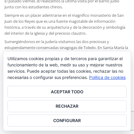
El pasado viernes 30 realizamos la última visita por el barrio judío
junto con los estudiantes chinos.
Siempre es un placer adentrarse en el magnífico monasterio de San
Juan de los Reyes que es una fuente inagotable de información
histórica, a través de su arquitectura y de la decoración y simbología
del interior de la iglesia y del precioso claustro.
Sumergiéndonos en la judería visitamos las dos preciosas y
estupendamente conservadas sinagogas de Toledo. En Santa María la
Blanca nos asombra su luminoso interior y vemos como la religión
Utilizamos cookies propias y de terceros para garantizar el
judía se mezcla claramente con un arte característico del Toledo
funcionamiento de la web, medir su uso y mejorar nuestros
musulmán y posteriormente con añadidos cristianos posteriores en
servicios. Puede aceptar todas las cookies, rechazar las no
esa combinación tan típica en la “ciudad de las tres culturas” y que
tanta belleza aporta.
necesarias o configurar sus preferencias.
Política de cookies
Por último, en el Museo Sefardí quedamos prendados de la Sinagoga
del Tránsito y de sus ricas yeserías y descubrimos objetos y
ACEPTAR TODO
tradiciones de una religión muy desconocida para nuestros alumnos y
que una vez más resulta asombrosa y muy interesante.
RECHAZAR
CONFIGURAR