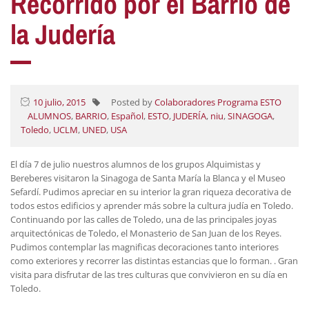
Recorrido por el Barrio de
la Judería
10 julio, 2015
Posted by
Colaboradores Programa ESTO
ALUMNOS
,
BARRIO
,
Español
,
ESTO
,
JUDERÍA
,
niu
,
SINAGOGA
,
Toledo
,
UCLM
,
UNED
,
USA
El día 7 de julio nuestros alumnos de los grupos Alquimistas y
Bereberes visitaron la Sinagoga de Santa María la Blanca y el Museo
Sefardí. Pudimos apreciar en su interior la gran riqueza decorativa de
todos estos edificios y aprender más sobre la cultura judía en Toledo.
Continuando por las calles de Toledo, una de las principales joyas
arquitectónicas de Toledo, el Monasterio de San Juan de los Reyes.
Pudimos contemplar las magnificas decoraciones tanto interiores
como exteriores y recorrer las distintas estancias que lo forman. . Gran
visita para disfrutar de las tres culturas que convivieron en su día en
Toledo.