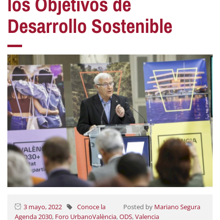
los Objetivos de
Desarrollo Sostenible
3 mayo, 2022
Conoce la
Posted by
Mariano Segura
Agenda 2030
,
Foro UrbanoValència
,
ODS
,
Valencia