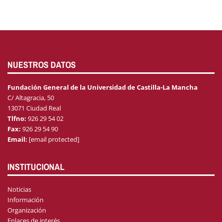
NUESTROS DATOS
Fundación General de la Universidad de Castilla-La Mancha
C/ Altagracia, 50
13071 Ciudad Real
Tlfno:
926 29 54 02
Fax:
926 29 54 90
Email:
[email protected]
INSTITUCIONAL
Noticias
Información
Organización
Enlaces de interés