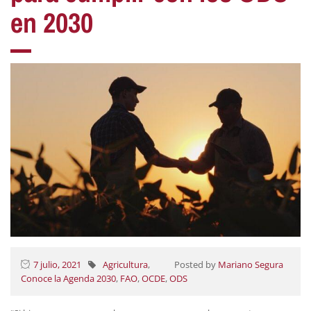
en 2030
7 julio, 2021
Agricultura
,
Posted by
Mariano Segura
Conoce la Agenda 2030
,
FAO
,
OCDE
,
ODS