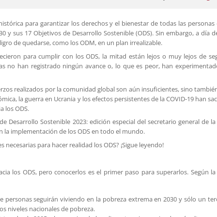
istórica para garantizar los derechos y el bienestar de todas las personas
 y sus 17 Objetivos de Desarrollo Sostenible (ODS). Sin embargo, a día d
ligro de quedarse, como los ODM, en un plan irrealizable.
ieron para cumplir con los ODS, la mitad están lejos o muy lejos de seg
as no han registrado ningún avance o, lo que es peor, han experimenta
zos realizados por la comunidad global son aún insuficientes, sino también
onómica, la guerra en Ucrania y los efectos persistentes de la COVID-19 han sa
ia los ODS.
de Desarrollo Sostenible 2023: edición especial del secretario general de l
 en la implementación de los ODS en todo el mundo.
es necesarias para hacer realidad los ODS? ¡Sigue leyendo!
acia los ODS, pero conocerlos es el primer paso para superarlos. Según l
de personas seguirán viviendo en la pobreza extrema en 2030 y sólo un ter
 los niveles nacionales de pobreza.