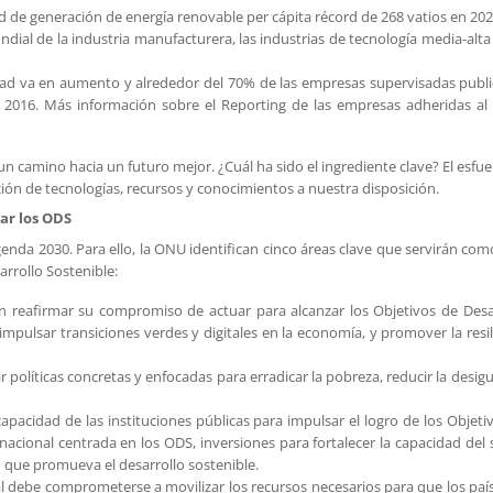
ad de generación de energía renovable per cápita récord de 268 vatios en 202
ndial de la industria manufacturera, las industrias de tecnología media-alta 
idad va en aumento y alrededor del 70% de las empresas supervisadas publ
en 2016. Más información sobre el Reporting de las empresas adheridas al
 un camino hacia un futuro mejor. ¿Cuál ha sido el ingrediente clave? El esfu
ación de tecnologías, recursos y conocimientos a nuestra disposición.
ar los ODS
enda 2030. Para ello, la ONU identifican cinco áreas clave que servirán com
rrollo Sostenible:
reafirmar su compromiso de actuar para alcanzar los Objetivos de Desa
, impulsar transiciones verdes y digitales en la economía, y promover la resil
 políticas concretas y enfocadas para erradicar la pobreza, reducir la desig
a capacidad de las instituciones públicas para impulsar el logro de los Objeti
 nacional centrada en los ODS, inversiones para fortalecer la capacidad del 
o que promueva el desarrollo sostenible.
l debe comprometerse a movilizar los recursos necesarios para que los paí