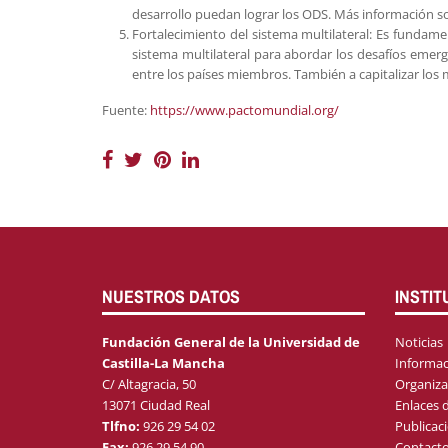
desarrollo puedan lograr los ODS. Más información so
Fortalecimiento del sistema multilateral: Es fundamen
sistema multilateral para abordar los desafíos emerge
entre los países miembros. También a capitalizar lo
Fuente:
https://www.pactomundial.org/
NUESTROS DATOS
INSTIT
Fundación General de la Universidad de
Noticias
Castilla-La Mancha
Informac
C/ Altagracia, 50
Organiza
13071 Ciudad Real
Enlaces d
Tlfno:
926 29 54 02
Publicac
Fax:
926 29 54 90
Contact