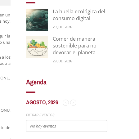
La huella ecológica del
 en un
consumo digital
e hoy,
29 JUL, 2026
uir la
Comer de manera
do una
sostenible para no
devorar el planeta
 a los
29 JUL, 2026
cado a
a ONU,
Agenda
AGOSTO, 2026
a ONU,
FILTRAR EVENTOS
No hay eventos
cio de