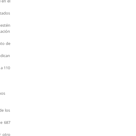
 en el
izados
 estén
tación
nto de
ndican
 a 110
nos
de los
ue 687
r otro