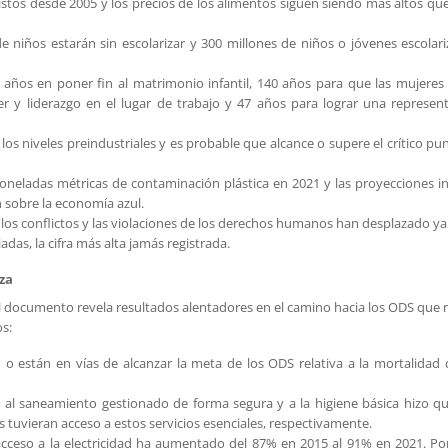
stos desde 2005 y los precios de los alimentos siguen siendo más altos que
 niños estarán sin escolarizar y 300 millones de niños o jóvenes escolar
0 años en poner fin al matrimonio infantil, 140 años para que las mujeres
 y liderazgo en el lugar de trabajo y 47 años para lograr una represen
 los niveles preindustriales y es probable que alcance o supere el crítico pu
oneladas métricas de contaminación plástica en 2021 y las proyecciones i
n sobre la economía azul.
 los conflictos y las violaciones de los derechos humanos han desplazado ya
adas, la cifra más alta jamás registrada.
za
 el documento revela resultados alentadores en el camino hacia los ODS que 
s:
o están en vías de alcanzar la meta de los ODS relativa a la mortalidad 
, al saneamiento gestionado de forma segura y a la higiene básica hizo q
 tuvieran acceso a estos servicios esenciales, respectivamente.
cceso a la electricidad ha aumentado del 87% en 2015 al 91% en 2021. Po