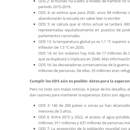
ODS 2: el mundo ha vuelto a niveles de hambre no vi
periodo 2015-2019.
ODS 4: se estima que para 2030, unos 84 millones de
abandonarán la escuela sin saber leer ni escribir.
ODS 5: se calcula que al ritmo actual se tardará 30
representadas equitativamente en puestos de poder
parlamentos nacionales.
ODS 13: la temperatura global ya es 1,1 °C superior a
inflexión de 1,5 °C en 2035.
ODS 14: en los océanos hay más de 17 millones de t
que se duplicará o triplicará en 2040. Más informació
ODS 16: las devastadoras consecuencias de la guerra,
millones de personas. De ellas, 35 millones eran refugi
Cumplir los ODS aún es posible: datos para la esperan
Pero no todo son malas noticias. A pesar de los desafíos,
dan razones para mantener la esperanza. Estos son alguno
ODS 3: 146 de 200 países o zonas ya han alcanzado 
menores de 5 años.
ODS 6: Entre 2015 y 2022, el acceso al agua potable
millones, 911 millones y 637 millones de personas más
ODS 7: La proporción de la población mundial con a