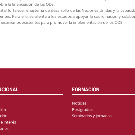
bre la financiación de los ODS.
tal fortalecer el sistema de desarrollo de las Naciones Unidas y la capacid
ntes. Para ello, se alienta a los estados a apoyar la coordinación y colabo
s mecanismos existentes para promover la implementación de los ODS.
UCIONAL
FORMACIÓN
Noticias
ión
Postgrados
ción
Seminarios y jornadas
e interés
iones
o