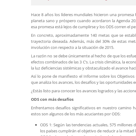
Hace 8 años los líderes mundiales hicieron una promesa h
planeta sano y próspero cuando acordaron la Agenda 2030
esa promesa está lejos de cumplirse y los ODS corren el pe
En concreto, aproximadamente 140 metas que se establec
trayectoria deseada. Además, más del 30% de estas met
involución con respecto a la situación de 2015.
La razón no se debe únicamente al hecho de que los esfuer
efectos combinados de las 3 C’s. La crisis climática, la ec
la luz deficiencias sistémicas y obstaculizado el avance hac
Así lo pone de manifiesto el Informe sobre los Objetivos 
que analiza los avances, los desafíos y las oportunidades
¿Estás listo para conocer los avances logrados y las accion
ODS con más desafíos
Enfrentamos desafíos significativos en nuestro camino h
estos son algunos de los más acuciantes por ODS:
ODS 1: Según las tendencias actuales, 575 millones 
los países cumplirán el objetivo de reducir a la mitad