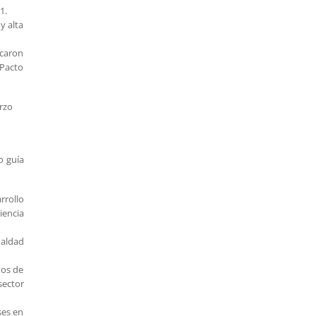
1.
y alta
icaron
 Pacto
erzo
o guía
rrollo
iencia
ualdad
vos de
sector
ses en