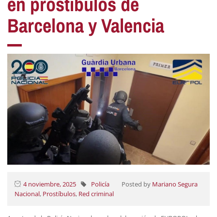
en prostíbulos de
Barcelona y Valencia
4 noviembre, 2025
Policía
Posted by
Mariano Segura
Nacional
,
Prostíbulos
,
Red criminal