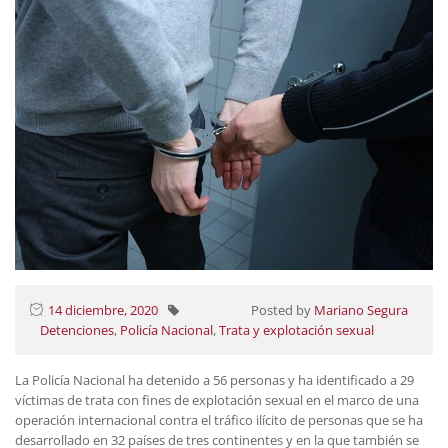
14 diciembre, 2020
Posted by
Mariano Segura
Detenciones
,
Policía Nacional
,
Trata y explotación sexual
La Policía Nacional ha detenido a 56 personas y ha identificado a 29
víctimas de trata con fines de explotación sexual en el marco de una
operación internacional contra el tráfico ilícito de personas que se ha
desarrollado en 32 países de tres continentes y en la que también se