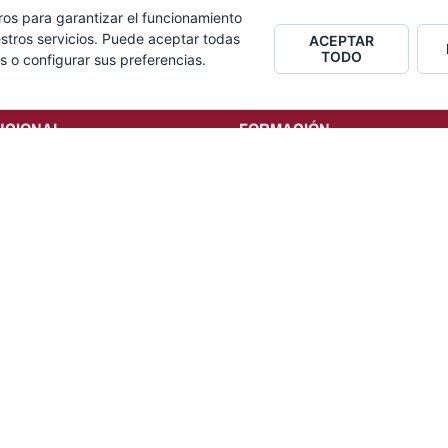
ros para garantizar el funcionamiento
stros servicios. Puede aceptar todas
ACEPTAR
TODO
s o configurar sus preferencias.
UCIONAL
FORMACIÓN
Noticias
ión
Postgrados
ción
Seminarios y jornadas
e interés
iones
o
 PROGRAMAS
NOTICIAS
 de voluntariado
a Alumni