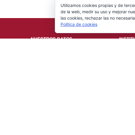
Utilizamos cookies propias y de terce
de la web, medir su uso y mejorar nue
las cookies, rechazar las no necesaria
Política de cookies
NUESTROS DATOS
INSTIT
Fundación General de la Universidad de
Noticias
Castilla-La Mancha
Informac
C/ Altagracia, 50
Organiza
13071 Ciudad Real
Enlaces d
Tlfno:
926 29 54 02
Publicac
Fax:
926 29 54 90
Contact
Email:
[email protected]
RESIDENCIA GM
OTROS
La residencia
Programa
Noticias
Program