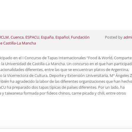
 UCLM
,
Cuenca
,
ESPACU
,
España
,
Español
,
Fundación
Posted by
adm
e Castilla-La Mancha
icipado en el I Concurso de Tapas Internacionales “Food & World, Comparte
de la Universidad de Castilla-La Mancha. Un concurso en el que han participa
cionalidades diferentes, entre las que se encuentran platos de Argentina,
o la Vicerrectora de Cultura, Deporte y Extensión Universitaria, Mª Ángeles Zu
ambién ha agradecido la labor de las diferentes organizaciones que han hech
PACU ha preparado dos tapas típicas de países diferentes. Por un lado, ha
y taiwanesa formada por fideos chinos, carne picada y chili, entre otros