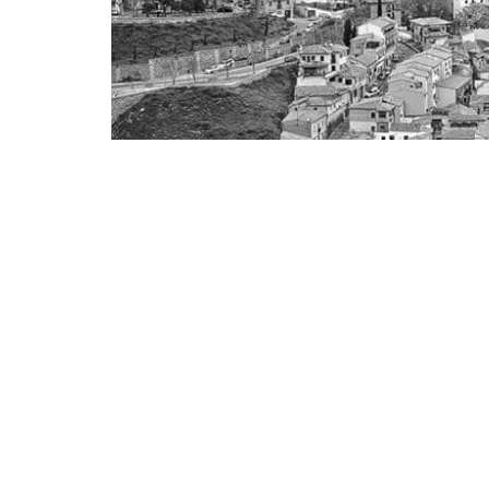
14 junio, 2022
Contrato profesor/a
,
ESTO
,
ESTO 
Hasta el próximo día 26 de junio la Fundación General de 
inscripciones del proceso de selección de una plaza de p
de la Universidad de Castilla La Mancha. Las personas inte
en las bases de la convocatoria. Los requisitos mínimos y
esta convocatoria: • Titulación académica (mínimo licenciat
Humanidades, Traducción, Historia y/o Arte, Ciencias de la
española • Demostrar formación específica de ELE tanto en
1 año en docencia de ELE
…