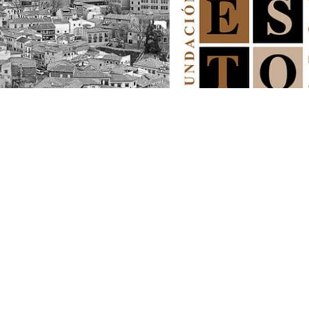
001/2022
Posted by
Mariano Segu
la Universidad de Castilla la Mancha mantendrá abierto el periodo de
rofesor/a de Español como Lengua Extranjera para el Programa Español en T
resadas en participar en el proceso de selección deben cumplir con lo expue
 méritos baremables son los siguientes: Requisitos mínimos: Podrán presenta
ura/grado) en Filología Hispánica (u otras filologías), Lengua y Cultura Espa
 Educación u otros grados relacionados con el estudio de la lengua y la cult
 áreas de investigación como en didáctica. • Demostrar experiencia al men