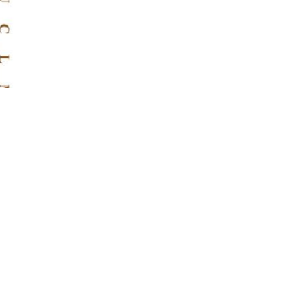
ra
oledo
sto
rse a
ñola,
ura
os de