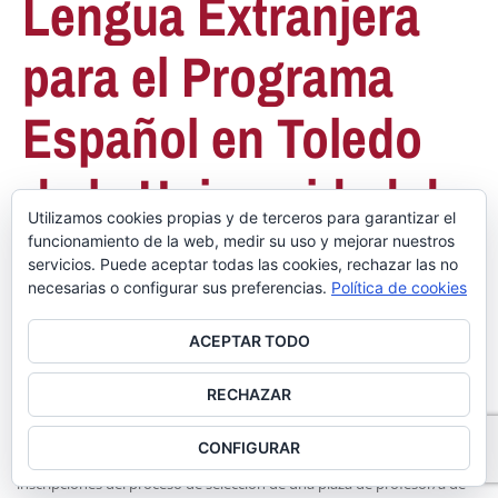
Lengua Extranjera
para el Programa
Español en Toledo
de la Universidad de
Utilizamos cookies propias y de terceros para garantizar el
Castilla La Mancha
funcionamiento de la web, medir su uso y mejorar nuestros
servicios. Puede aceptar todas las cookies, rechazar las no
necesarias o configurar sus preferencias.
Política de cookies
ACEPTAR TODO
14 junio, 2022
Posted by
Mariano Segura
Contrato profesor/a
,
ESTO
,
ESTO 001/2022
RECHAZAR
Hasta el próximo día 26 de junio la Fundación General de la
CONFIGURAR
Universidad de Castilla la Mancha mantendrá abierto el periodo de
inscripciones del proceso de selección de una plaza de profesor/a de