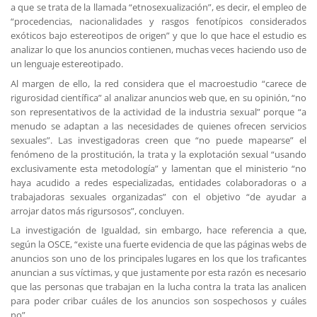
a que se trata de la llamada “etnosexualización”, es decir, el empleo de
“procedencias, nacionalidades y rasgos fenotípicos considerados
exóticos bajo estereotipos de origen” y que lo que hace el estudio es
analizar lo que los anuncios contienen, muchas veces haciendo uso de
un lenguaje estereotipado.
Al margen de ello, la red considera que el macroestudio “carece de
rigurosidad científica” al analizar anuncios web que, en su opinión, “no
son representativos de la actividad de la industria sexual” porque “a
menudo se adaptan a las necesidades de quienes ofrecen servicios
sexuales”. Las investigadoras creen que “no puede mapearse” el
fenómeno de la prostitución, la trata y la explotación sexual “usando
exclusivamente esta metodología” y lamentan que el ministerio “no
haya acudido a redes especializadas, entidades colaboradoras o a
trabajadoras sexuales organizadas” con el objetivo “de ayudar a
arrojar datos más rigursosos”, concluyen.
La investigación de Igualdad, sin embargo, hace referencia a que,
según la OSCE, “existe una fuerte evidencia de que las páginas webs de
anuncios son uno de los principales lugares en los que los traficantes
anuncian a sus víctimas, y que justamente por esta razón es necesario
que las personas que trabajan en la lucha contra la trata las analicen
para poder cribar cuáles de los anuncios son sospechosos y cuáles
no”.