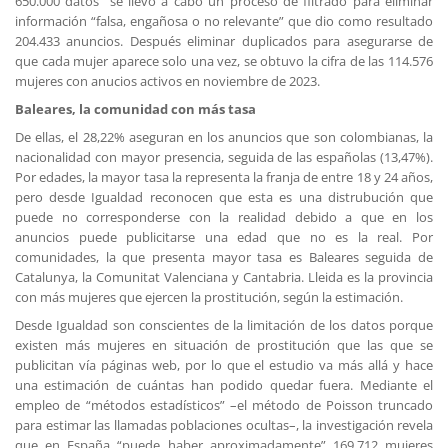
650.000 datos” se llevó a cabo un proceso de filtrado para eliminar
información “falsa, engañosa o no relevante” que dio como resultado
204.433 anuncios. Después eliminar duplicados para asegurarse de
que cada mujer aparece solo una vez, se obtuvo la cifra de las 114.576
mujeres con anucios activos en noviembre de 2023.
Baleares, la comunidad con más tasa
De ellas, el 28,22% aseguran en los anuncios que son colombianas, la
nacionalidad con mayor presencia, seguida de las españolas (13,47%).
Por edades, la mayor tasa la representa la franja de entre 18 y 24 años,
pero desde Igualdad reconocen que esta es una distrubución que
puede no corresponderse con la realidad debido a que en los
anuncios puede publicitarse una edad que no es la real. Por
comunidades, la que presenta mayor tasa es Baleares seguida de
Catalunya, la Comunitat Valenciana y Cantabria. Lleida es la provincia
con más mujeres que ejercen la prostitución, según la estimación.
Desde Igualdad son conscientes de la limitación de los datos porque
existen más mujeres en situación de prostitución que las que se
publicitan vía páginas web, por lo que el estudio va más allá y hace
una estimación de cuántas han podido quedar fuera. Mediante el
empleo de “métodos estadísticos” –el método de Poisson truncado
para estimar las llamadas poblaciones ocultas–, la investigación revela
que en España “puede haber aproximadamente” 169.712 mujeres