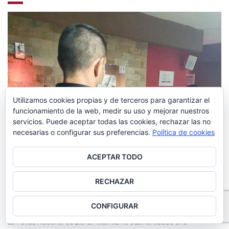
Utilizamos cookies propias y de terceros para garantizar el
funcionamiento de la web, medir su uso y mejorar nuestros
servicios. Puede aceptar todas las cookies, rechazar las no
necesarias o configurar sus preferencias.
Política de cookies
ACEPTAR TODO
9 diciembre, 2020
Posted by
Mariano Segura
RECHAZAR
Desmantelamiento
,
Elche
,
Policía
,
Red prostitución
,
Trata y
explotación sexual
CONFIGURAR
La Policía Nacional de Elche, Alicante, ha desmantelado una