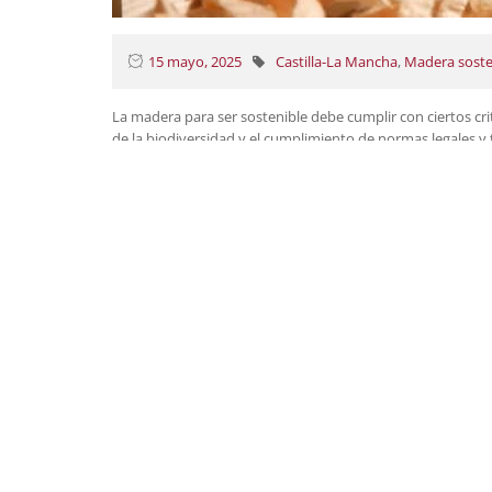
15 mayo, 2025
Castilla-La Mancha
,
Madera soste
La madera para ser sostenible debe cumplir con ciertos cri
de la biodiversidad y el cumplimiento de normas legales y
sostenible para garantizar que se cumplen estos criterios
enfoque integral que incluya desde la gestión forestal sos
responsables. Esto incluye la planificación y la gestión 
sostenible y la promoción de prácticas de consumo respons
de la Consejería de Desarrollo Sostenible, ha celebrado la
READ MORE