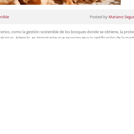
nible
Posted by
Mariano Segu
terios, como la gestión sostenible de los bosques donde se obtiene, la prot
 técnicas. Además, es importante que se promueva la certificación de la mad
. A su vez, para lograr un consumo sostenible de madera es necesario adopta
tenible hasta la implementación de prácticas de producción y comercializaci
de los bosques de manera responsable, el aprovechamiento de la madera de f
able. VI Mesa de la Madera de Castilla-La Mancha El Gobierno regional, a t
 VI Mesa de la Madera de Castilla-La Mancha con el objetivo “de potenciar la