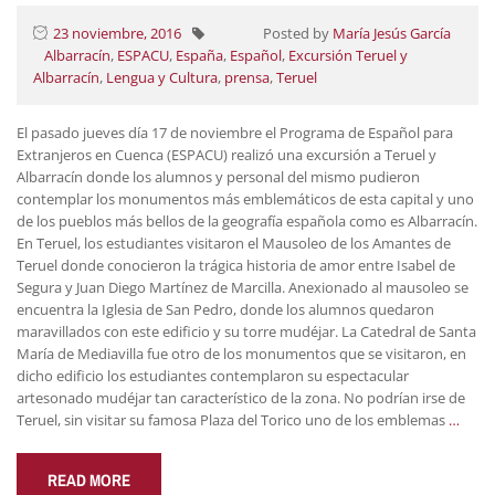
23 noviembre, 2016
Posted by
María Jesús García
Albarracín
,
ESPACU
,
España
,
Español
,
Excursión Teruel y
Albarracín
,
Lengua y Cultura
,
prensa
,
Teruel
El pasado jueves día 17 de noviembre el Programa de Español para
Extranjeros en Cuenca (ESPACU) realizó una excursión a Teruel y
Albarracín donde los alumnos y personal del mismo pudieron
contemplar los monumentos más emblemáticos de esta capital y uno
de los pueblos más bellos de la geografía española como es Albarracín.
En Teruel, los estudiantes visitaron el Mausoleo de los Amantes de
Teruel donde conocieron la trágica historia de amor entre Isabel de
Segura y Juan Diego Martínez de Marcilla. Anexionado al mausoleo se
encuentra la Iglesia de San Pedro, donde los alumnos quedaron
maravillados con este edificio y su torre mudéjar. La Catedral de Santa
María de Mediavilla fue otro de los monumentos que se visitaron, en
dicho edificio los estudiantes contemplaron su espectacular
artesonado mudéjar tan característico de la zona. No podrían irse de
Teruel, sin visitar su famosa Plaza del Torico uno de los emblemas
…
READ MORE