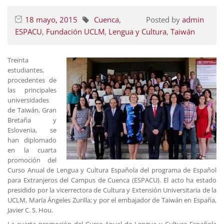
18 mayo, 2015
Cuenca
,
Posted by
admin
ESPACU
,
Fundación UCLM
,
Lengua y Cultura
,
Taiwán
Treinta
estudiantes,
procedentes de
las principales
universidades
de Taiwán, Gran
Bretaña y
Eslovenia, se
han diplomado
en la cuarta
promoción del
Curso Anual de Lengua y Cultura Española del programa de Español
para Extranjeros del Campus de Cuenca (ESPACU). El acto ha estado
presidido por la vicerrectora de Cultura y Extensión Universitaria de la
UCLM, María Ángeles Zurilla; y por el embajador de Taiwán en España,
Javier C. S. Hou.
La cuarta promoción del Curso Anual de Lengua y Cultura Española