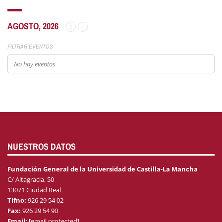
AGOSTO, 2026
FILTRAR EVENTOS
No hay eventos
NUESTROS DATOS
Fundación General de la Universidad de Castilla-La Mancha
C/ Altagracia, 50
13071 Ciudad Real
Tlfno:
926 29 54 02
Fax:
926 29 54 90
Email:
[email protected]