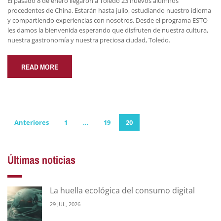
El pasado 8 de enero llegaron a Toledo 23 nuevos alumnos
procedentes de China. Estarán hasta julio, estudiando nuestro idioma
y compartiendo experiencias con nosotros. Desde el programa ESTO
les damos la bienvenida esperando que disfruten de nuestra cultura,
nuestra gastronomía y nuestra preciosa ciudad, Toledo.
READ MORE
Paginación
Anteriores
1
…
19
20
de
Últimas noticias
entradas
La huella ecológica del consumo digital
29 JUL, 2026