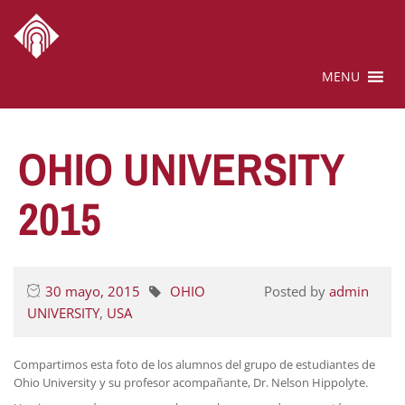
MENU
OHIO UNIVERSITY
2015
30 mayo, 2015
OHIO
Posted by
admin
UNIVERSITY
,
USA
Compartimos esta foto de los alumnos del grupo de estudiantes de
Ohio University y su profesor acompañante, Dr. Nelson Hippolyte.