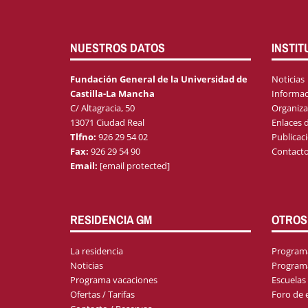
NUESTROS DATOS
INSTIT
Fundación General de la Universidad de
Noticias
Castilla-La Mancha
Informac
C/ Altagracia, 50
Organiza
13071 Ciudad Real
Enlaces d
Tlfno:
926 29 54 02
Publicac
Fax:
926 29 54 90
Contact
Email:
[email protected]
RESIDENCIA GM
OTROS
La residencia
Programa
Noticias
Program
Programa vacaciones
Escuelas
Ofertas / Tarifas
Foro de