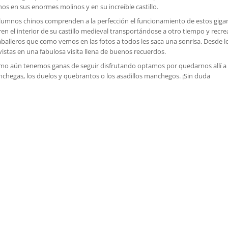
s en sus enormes molinos y en su increíble castillo.
s alumnos chinos comprenden a la perfección el funcionamiento de estos giga
 el interior de su castillo medieval transportándose a otro tiempo y recr
alleros que como vemos en las fotos a todos les saca una sonrisa. Desde l
vistas en una fabulosa visita llena de buenos recuerdos.
como aún tenemos ganas de seguir disfrutando optamos por quedarnos allí a
nchegas, los duelos y quebrantos o los asadillos manchegos. ¡Sin duda