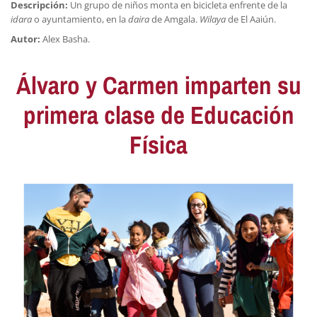
Descripción:
Un grupo de niños monta en bicicleta enfrente de la
idara
o ayuntamiento, en la
daira
de Amgala.
Wilaya
de El Aaiún.
Autor:
Alex Basha.
Álvaro y Carmen imparten su
primera clase de Educación
Física