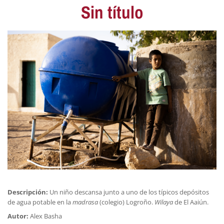
Sin título
Descripción:
Un niño descansa junto a uno de los típicos depósitos
de agua potable en la
madrasa
(colegio) Logroño.
Wilaya
de El Aaiún.
Autor:
Alex Basha