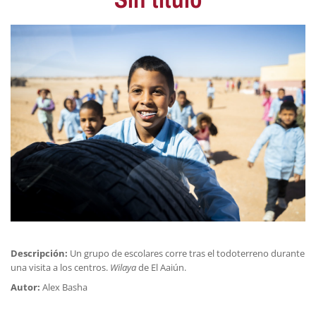
Descripción:
Un grupo de escolares corre tras el todoterreno durante
una visita a los centros.
Wilaya
de El Aaiún.
Autor:
Alex Basha