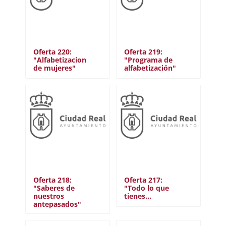
Deportivo
Educativo
Socio-sanitario
Ocio y tiempo libre
Oferta 220:
Oferta 219:
Comunitario
"Alfabetizacion
"Programa de
Protección civil
de mujeres"
alfabetización"
Otros
Cerrar filtro
Oferta 218:
Oferta 217:
"Saberes de
"Todo lo que
nuestros
tienes…
antepasados"