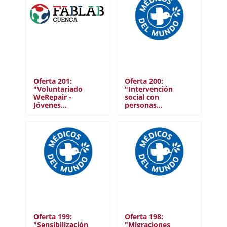
Oferta 201:
Oferta 200:
"Voluntariado
"Intervención
WeRepair -
social con
Jóvenes…
personas…
Oferta 199:
Oferta 198:
"Sensibilización
"Migraciones