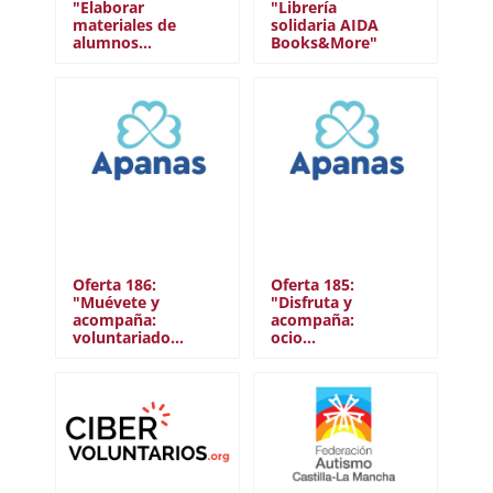
"Elaborar
"Librería
materiales de
solidaria AIDA
alumnos…
Books&More"
Oferta 186:
Oferta 185:
"Muévete y
"Disfruta y
acompaña:
acompaña:
voluntariado…
ocio…