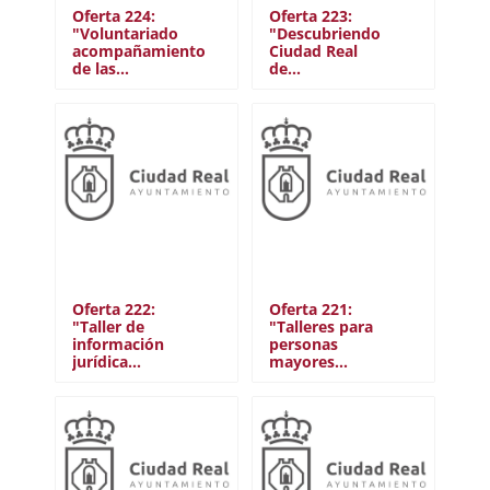
Oferta 224:
Oferta 223:
Mañana
"Voluntariado
"Descubriendo
Tarde
acompañamiento
Ciudad Real
de las…
de…
DÍAS
Entre semana
Fines de semana
TIPO
Puntual
Continuo
Oferta 222:
Oferta 221:
Vacaciones
"Taller de
"Talleres para
información
personas
jurídica…
mayores…
ÁREA TEMÁTICA
Social
Cooperación internacional
Ambiental
Cultural