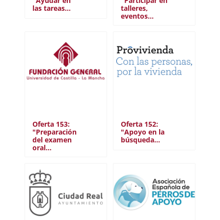
"Ayudar en
"Participar en
las tareas…
talleres,
eventos…
Oferta 153:
Oferta 152:
"Preparación
"Apoyo en la
del examen
búsqueda…
oral…