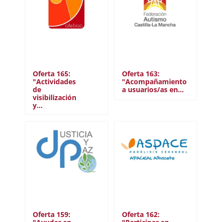
Oferta 165:
Oferta 163:
"Actividades
"Acompañamiento
de
a usuarios/as en…
visibilización
y…
Oferta 159:
Oferta 162: