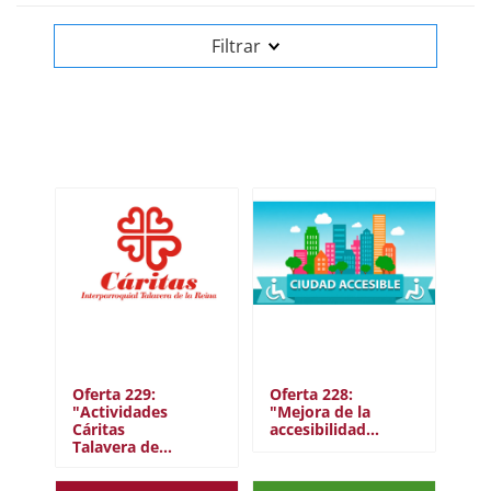
Filtrar
CAMPUS
Albacete
Ciudad Real
Cuenca
Toledo
Almadén
Talavera de la Reina
COLECTIVO
Estudiante
PAS
PDI
Oferta 229:
Oferta 228:
"Actividades
"Mejora de la
Alumni
Cáritas
accesibilidad…
Talavera de…
ODS