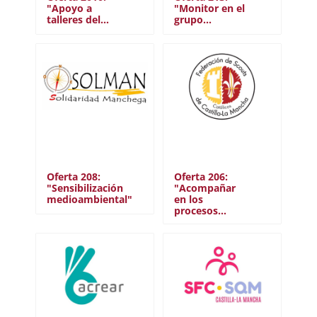
"Apoyo a
"Monitor en el
talleres del…
grupo…
Oferta 208:
Oferta 206:
"Sensibilización
"Acompañar
medioambiental"
en los
procesos…