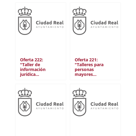
DÍAS
Entre semana
Fines de semana
TIPO
Puntual
Continuo
Oferta 222:
Oferta 221:
Vacaciones
"Taller de
"Talleres para
información
personas
jurídica…
mayores…
ÁREA TEMÁTICA
Social
Cooperación internacional
Ambiental
Cultural
Deportivo
Educativo
Socio-sanitario
Ocio y tiempo libre