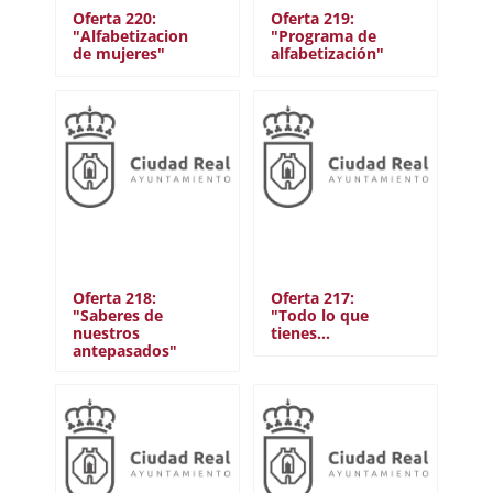
Oferta 220:
Oferta 219:
Comunitario
"Alfabetizacion
"Programa de
Protección civil
de mujeres"
alfabetización"
Otros
Cerrar filtro
Oferta 218:
Oferta 217:
"Saberes de
"Todo lo que
nuestros
tienes…
antepasados"