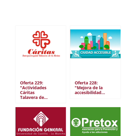
Albacete
Ciudad Real
Cuenca
Toledo
Almadén
Talavera de la Reina
COLECTIVO
Estudiante
PAS
PDI
Oferta 229:
Oferta 228:
"Actividades
"Mejora de la
Alumni
Cáritas
accesibilidad…
Talavera de…
ODS
Fin de la pobreza
Hambre cero
Salud y bienestar
Educación de calidad