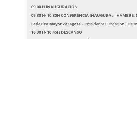
09.00 H INAUGURACIÓN
09.30 H- 10.30H CONFERENCIA INAUGURAL : HAMBRE
Federico Mayor Zaragoza –
Presidente Fundación Cultur
10.30 H- 10.45H DESCANSO
11.00 H-12.30 H COMUNICACIÓN AMBIENTAL Y CAMBI
Joaquin Araujo –
Escritor y Naturalista
Clara Navío-
Presidenta Asociación de Periodistas de In
12.30 H-14.00 H CONFLICTOS INTERNACIONALES Y ME
Alejandra Agudo-
Socia colaboradora de Reporteros Sin F
Clemente Álvarez –
Univisión Noticias. Editor Revistas Ba
Santiago Sáez-
Periodista ” La Marea”
——————————————-000000000000———
16.00 H-21.00 H TALLER ” INFORMACIÓN CORPORATIVA
Coordinan Profesores :
Juan Luis Manfredi – / Juan Igna