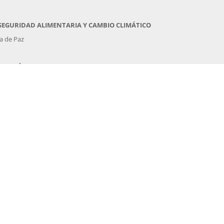
, SEGURIDAD ALIMENTARIA Y CAMBIO CLIMÁTICO
a de Paz
O CLIMÁTICO
formación Ambiental
DIO AMBIENTE
ronteras España .Periodista de Planeta Futuro (El Pais).
llena Blanca. Periodista
———————————————
. PERIODISMO Y ACTIVISMO”
cio Cantero