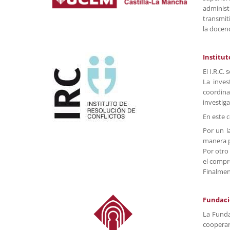
administ
transmit
la docenc
Institut
El I.R.C
La inves
coordina
investiga
En este 
Por un l
manera p
Por otro 
el compro
Finalment
Fundaci
La Funda
cooperar 