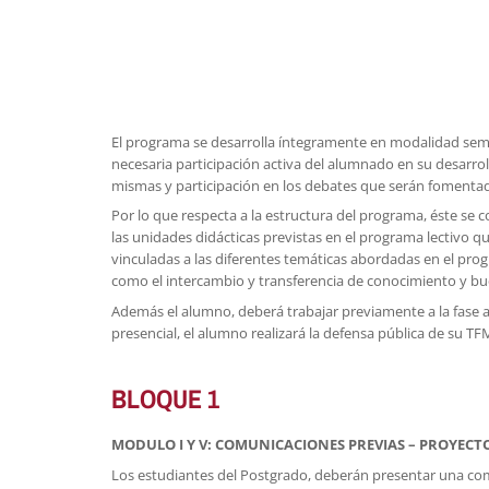
El programa se desarrolla íntegramente en modalidad semipr
necesaria participación activa del alumnado en su desarrol
mismas y participación en los debates que serán fomentad
Por lo que respecta a la estructura del programa, éste se c
las unidades didácticas previstas en el programa lectivo q
vinculadas a las diferentes temáticas abordadas en el progra
como el intercambio y transferencia de conocimiento y bu
Además el alumno, deberá trabajar previamente a la fase asi
presencial, el alumno realizará la defensa pública de su TFM
BLOQUE 1
MODULO I Y V: COMUNICACIONES PREVIAS – PROYECT
Los estudiantes del Postgrado, deberán presentar una comu