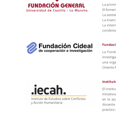
La promo
El foment
La asiste
La inserc
La inter
condicion
Fundaci
La Funda
investig
una orga
Oriente 
Institut
El Insti
iniciativ
en la ay
docente 
práctico