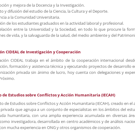
ción y mejora de la Docencia y la Investigación.
o y difusión del estudio de la Ciencia, la Cultura y el Deporte.
ncia a la Comunidad Universitaria.
ión de los estudiantes graduados en la actividad laboral y profesional.
relación entre la Universidad y la Sociedad, en todo lo que procure la forma
es de vida, y la salvaguarda de la salud, del medio ambiente y del Patrimoni
ón CIDEAL de Investigación y Cooperación
ción CIDEAL trabaja en el ámbito de la cooperación internacional des
ación, formación y asistencia técnica y ejecutando proyectos de desarrollo
nización privada sin ánimo de lucro, hoy cuenta con delegaciones y expert
Próximo.
o de Estudios sobre Conflictos y Acción Humanitaria (IECAH)
tuto de Estudios sobre Conflictos y Acción Humanitaria (IECAH), creado en el
a privada que agrupa a un conjunto de especialistas en los ámbitos del estud
uda humanitaria, con una amplia experiencia acumulada en diversas área
como investigadora, desarrollada en centro académicos y de análisis nacion
 con mucha experiencia en ONG y otros organismos de cooperación.