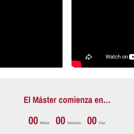
El Máster comienza en…
00
00
00
Meses
Semanas
Días