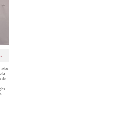
ra
miadas
e la
a de
gías
de