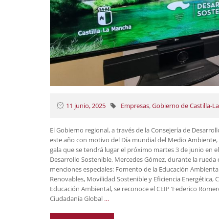
11 junio, 2025
Empresas
,
Gobierno de Castilla-
El Gobierno regional, a través de la Consejería de Desarro
este año con motivo del Día mundial del Medio Ambiente, l
gala que se tendrá lugar el próximo martes 3 de junio en 
Desarrollo Sostenible, Mercedes Gómez, durante la rueda d
menciones especiales: Fomento de la Educación Ambiental,
Renovables, Movilidad Sostenible y Eficiencia Energética, 
Educación Ambiental, se reconoce el CEIP ‘Federico Romero
Ciudadanía Global
…