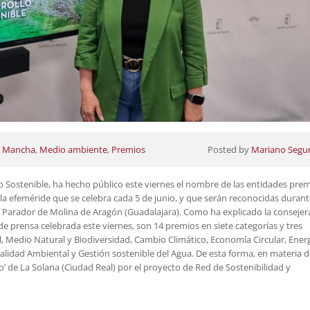
La Mancha
,
Medio ambiente
,
Premios
Posted by
Mariano Segu
llo Sostenible, ha hecho público este viernes el nombre de las entidades pre
a efeméride que se celebra cada 5 de junio, y que serán reconocidas durant
el Parador de Molina de Aragón (Guadalajara). Como ha explicado la consejer
e prensa celebrada este viernes, son 14 premios en siete categorías y tres
 Medio Natural y Biodiversidad, Cambio Climático, Economía Circular, Ener
Calidad Ambiental y Gestión sostenible del Agua. De esta forma, en materia 
’ de La Solana (Ciudad Real) por el proyecto de Red de Sostenibilidad y