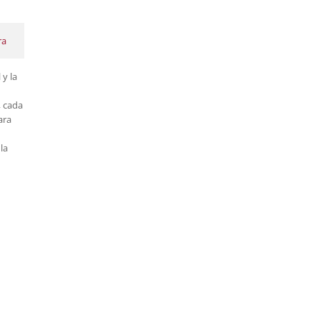
ra
y la
, cada
ara
la